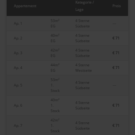
Kategorie /
Appartement
Preis
Lage
53m²
4 Sterne
Ap. 1
---
EG
Südseite
40m²
4 Sterne
Ap. 2
€ 71
EG
Südseite
42m²
4 Sterne
Ap. 3
€ 71
EG
Südseite
44m²
4 Sterne
Ap. 4
€ 71
EG
Westseite
53m²
4 Sterne
Ap. 5
1.
---
Südseite
Stock
40m²
4 Sterne
Ap. 6
1.
€ 71
Südseite
Stock
42m²
4 Sterne
Ap. 7
1.
€ 71
Südseite
Stock