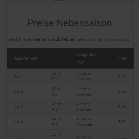
Preise Nebensaison
vom 01. November bis zum 28. Februar
(außer über den Jahreswechsel)
Kategorie /
Appartement
Preis
Lage
53m²
4 Sterne
Ap. 1
€ 95
EG
Südseite
40m²
4 Sterne
Ap. 2
€ 89
EG
Südseite
42m²
4 Sterne
Ap. 3
€ 89
EG
Südseite
44m²
4 Sterne
Ap. 4
€ 89
EG
Westseite
53m²
4 Sterne