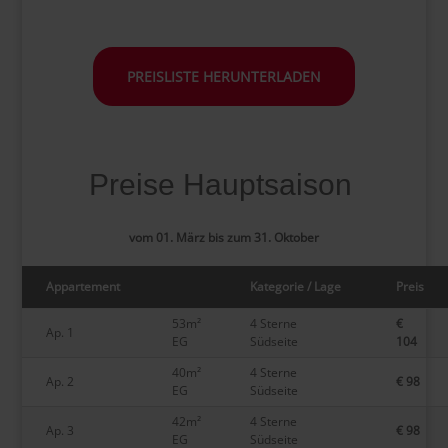
PREISLISTE HERUNTERLADEN
Preise Hauptsaison
vom 01. März bis zum 31. Oktober
Appartement
Kategorie / Lage
Preis
53m²
4 Sterne
€
Ap. 1
EG
Südseite
104
40m²
4 Sterne
Ap. 2
€ 98
EG
Südseite
42m²
4 Sterne
Ap. 3
€ 98
EG
Südseite