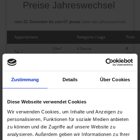
Preise Jahreswechsel
vom 20. Dezember bis zum 07. Januar
(über den Jahreswechsel)
Appartement
Kategorie / Lage
Preis
53m²
4 Sterne
€
Ap. 1
EG
Südseite
102
40m²
4 Sterne
Ap. 2
€ 96
EG
Südseite
42m²
4 Sterne
Zustimmung
Details
Über Cookies
Ap. 3
€ 96
EG
Südseite
44m²
4 Sterne
Ap. 4
€ 96
EG
Westseite
Diese Webseite verwendet Cookies
53m²
Wir verwenden Cookies, um Inhalte und Anzeigen zu
4 Sterne
€
Ap. 5
1.
Südseite
102
personalisieren, Funktionen für soziale Medien anbieten
Stock
zu können und die Zugriffe auf unsere Website zu
40m²
4 Sterne
analysieren. Außerdem geben wir Informationen zu Ihrer
Ap. 6
1.
€ 96
Südseite