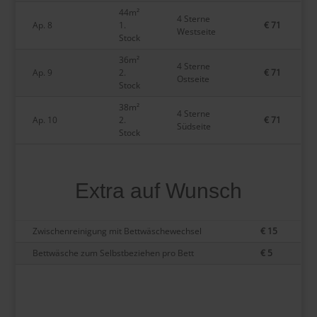
44m²
4 Sterne
Ap. 8
1.
€ 71
Westseite
Stock
36m²
4 Sterne
Ap. 9
2.
€ 71
Ostseite
Stock
38m²
4 Sterne
Ap. 10
2.
€ 71
Südseite
Stock
Extra auf Wunsch
Zwischenreinigung mit Bettwäschewechsel
€ 15
Bettwäsche zum Selbstbeziehen pro Bett
€ 5