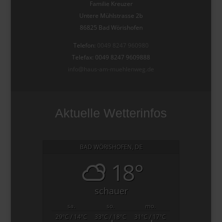
Familie Kreuzer
Untere Mühlstrasse 2b
86825 Bad Wörishofen
Telefon:
0049 8247 960980
Telefax: 0049 8247 9609888
info@haus-am-muehlenweg.de
Aktuelle Wetterinfos
BAD WÖRISHOFEN, DE
18°
schauer
sa.
so.
mo.
29
°C
/ 14
°C
33
°C
/ 18
°C
31
°C
/ 17
°C