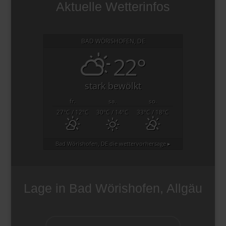
Aktuelle Wetterinfos
BAD WÖRISHOFEN, DE
22°
stark bewölkt
fr.
sa.
so.
27
°C
/ 12
°C
30
°C
/ 14
°C
33
°C
/ 18
°C
Bad Wörishofen, DE
die wettervorhersage ▸
Lage in Bad Wörishofen, Allgäu