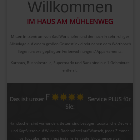
Willkommen
IM HAUS AM MÜHLENWEG
Mitten im Zentrum von Bad Wörishofen und dennoch in sehr ruhiger
Alleinlage auf einem großen Grundstück direkt neben dem Wörthbach
liegen unsere gepflegten Ferienwohnungen / Appartements.
Kurhaus, Bushaltestelle, Supermarkt und Bank sind nur 1 Gehminute
entfernt.
Das ist unser
Service PLUS für
Sie:
Handtücher sind vorhanden, Betten sind bezogen, zusätzliche Decken
und Kopfkissen auf Wunsch, Bademäntel auf Wunsch, jedes Zimmer
verfügt über einen fest installierten Safe, Brötchenservice,