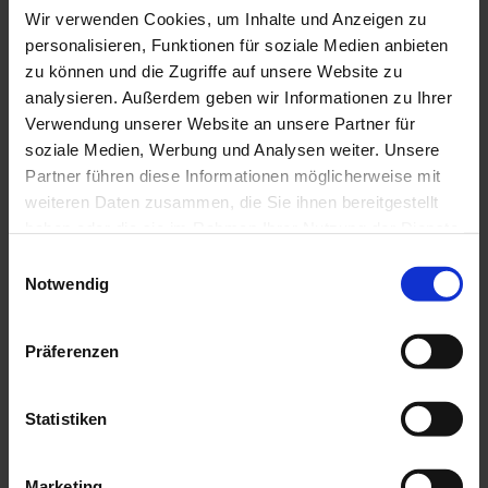
WORTE…
Wir verwenden Cookies, um Inhalte und Anzeigen zu
personalisieren, Funktionen für soziale Medien anbieten
zu können und die Zugriffe auf unsere Website zu
IMPRESSIONEN
analysieren. Außerdem geben wir Informationen zu Ihrer
Verwendung unserer Website an unsere Partner für
soziale Medien, Werbung und Analysen weiter. Unsere
Partner führen diese Informationen möglicherweise mit
weiteren Daten zusammen, die Sie ihnen bereitgestellt
haben oder die sie im Rahmen Ihrer Nutzung der Dienste
Grundrisse
gesammelt haben.
Einwilligungsauswahl
UNSERER APPARTEMENTS
Notwendig
Präferenzen
ZU DEN GRUNDRISSEN
Statistiken
Marketing