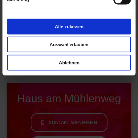
Preise
ZU DEN APPARTEMENTS
Alle zulassen
Auswahl erlauben
INFOS PREISE
Ablehnen
Haus am Mühlenweg
KONTAKT AUFNEHMEN